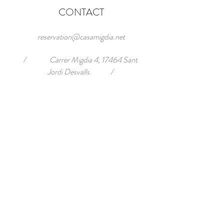
CONTACT
reservation@casamigdia.net
/ Carrer Migdia 4, 17464 Sant
Jordi Desvalls /
Tel:
+33 6 23 62 11 24
+34 6 21278553